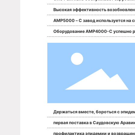
клиентов
Высокая эффективность возобновлен
работ и производства
AMP5000 – C завод используется на 
остной автостраде цзянсу
Оборудование AMP4000-C успешно 
отает в Камбодже
Держаться вместе, бороться с эпиде
й.
первая поставка в Саудовскую Арави
осле эпидемии
профилактика эпидемии и возвращен