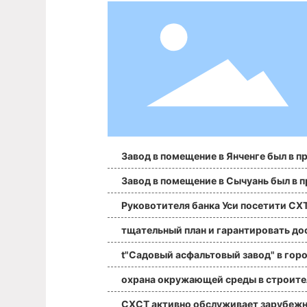
Завод в помещение в Янченге был в п
зводство плавно
Завод в помещение в Сычуань был в 
зводство плавно
Руковотителя банка Уси посетити CXTC
M
тщательный план и гарантировать до
вку заграничных заказов
t"Садовый асфальтовый завод" в гор
охрана окружающей среды в строите
тве
CXCT активно обслуживает зарубеж