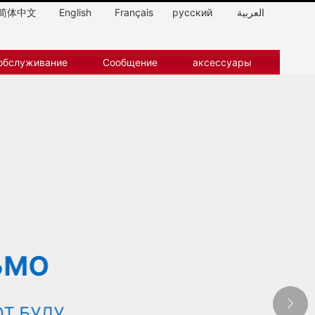
简体中文
English
Français
pусский
العربية
обслуживание
Сообщение
аксессуары
ЬМО
Т БУДУ