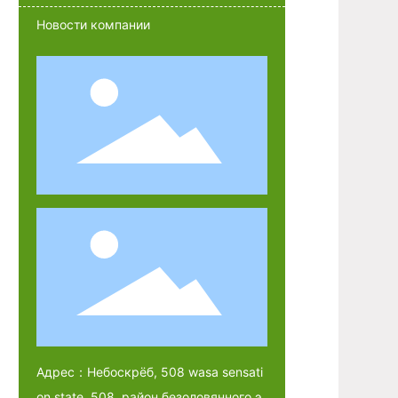
Новости компании
Адрес：Небоскрёб, 508 wasa sensati
on state, 508, район безоловянного э