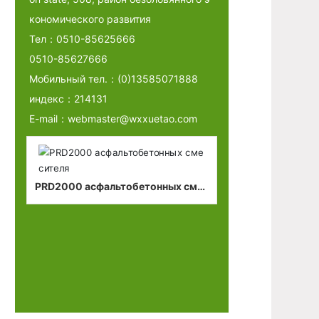
кономического развития
Тел：
0510-85625666
0510-85627666
Мобильный тел.：
(0)13585071888
индекс：214131
E-mail：
webmaster@wxxuetao.com
PRD2000 асфальтобетонных смес
ителя
Асфальтобетон
оборудование