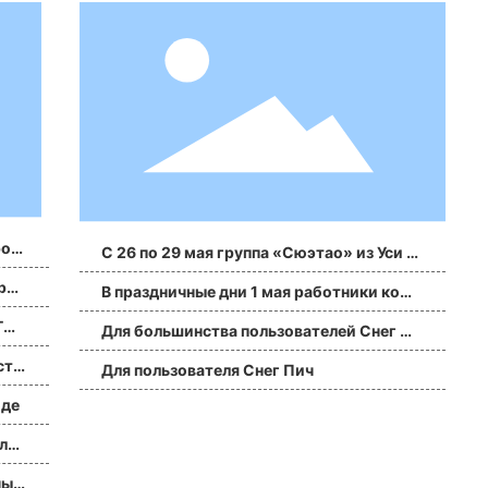
рои
С 26 по 29 мая группа «Сюэтао» из Уси п
прои
римет участие в крупнейшем отраслево
В праздничные дни 1 мая работники комп
м мероприятии России.
ании «Сишуй тао» в Уси ускорили темпы
Для большинства пользователей Снег Пи
ста
реализации проекта
ч
Для пользователя Снег Пич
оде
льс
ных